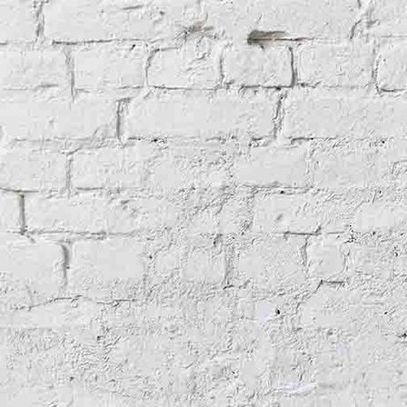
Crypte
Woord en beeld
Animaties
Nieuw(s)
Over de website
Contact