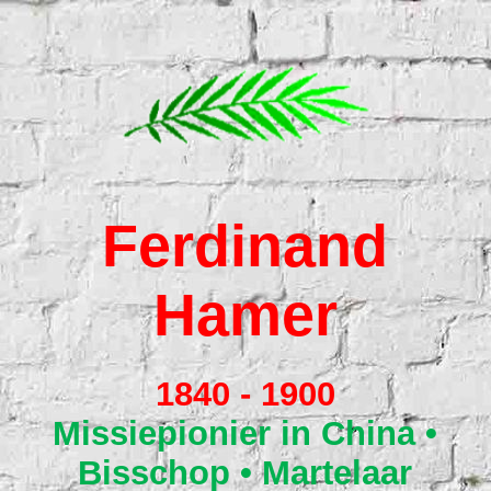
Home
Verre Streken
Ferdina
nd
De 15
Hamer
Ansichtkaarten uit de missie
1840 - 1900
Monument
Missiepion
ier in China •
Bisschop • Martelaar